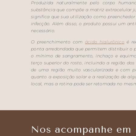
Produzida naturalmente pelo corpo human
substância que compõe a matriz extracelular j
significa que sua utilização como preenchedor s
infecção. Além disso, o produto possui um antí
necessário.
O preenchimento com
ácido hialurônico
é re
ponta arredondada que permitem distribuir o p
o mínimo de sangramento, inchaço e equimos
terço superior do rosto, incluindo a região dos
de uma região muito vascularizada e com po
quanto a exposição solar e a realização de alg
local, mas a rotina pode ser retomada no mesm
Nos acompanhe em n