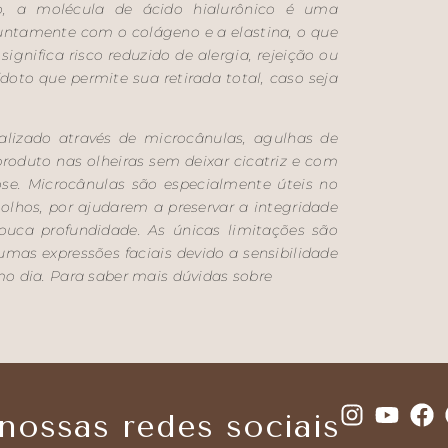
o, a molécula de ácido hialurônico é uma
untamente com o colágeno e a elastina, o que
ignifica risco reduzido de alergia, rejeição ou
doto que permite sua retirada total, caso seja
alizado através de microcânulas, agulhas de
roduto nas olheiras sem deixar cicatriz e com
e. Microcânulas são especialmente úteis no
 olhos, por ajudarem a preservar a integridade
uca profundidade. As únicas limitações são
umas expressões faciais devido a sensibilidade
o dia. Para saber mais dúvidas sobre
ossas redes sociais