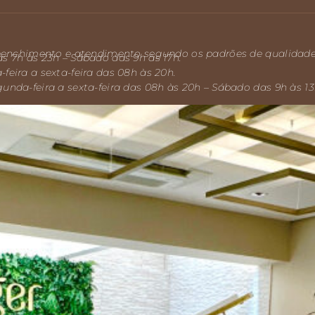
preenchimento e atendimento segundo os padrões de qualidade 
s 7h às 23h – Sábado das 9h às 17h.
feira a sexta-feira das 08h às 20h.
unda-feira a sexta-feira das 08h às 20h – Sábado das 9h às 13