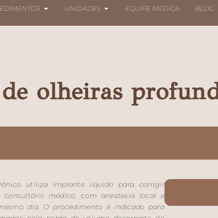
EDIMENTOS
UNIDADES
EQUIPE MÉDICA
BLOG
de olheiras profun
nico utiliza implante líquido para corrigir
o consultório médico, com anestesia local e
o mesmo dia. O procedimento é indicado para
ormadas pela perda de volume decorrente do