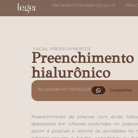
TRATAMENTOS PARA CELULITE
PROC
FACIAL
,
PREENCHIMENTOS
Preenchimento 
hialurônico
Atualizado em 09/10/2025.
Compartilhar
Preenchimento de olheiras com ácido hialurô
depressões em olheiras profundas no própri
assim é possível o retorno às atividades n
olheiras escuras e fundas, congênitas ou f