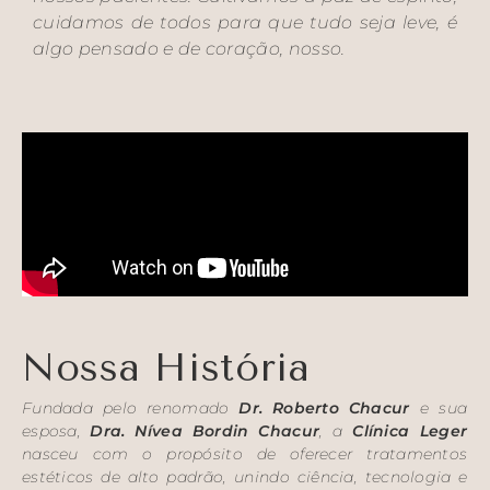
cuidamos de todos para que tudo seja leve, é
algo pensado e de coração, nosso.
Nossa História
Fundada pelo renomado
Dr. Roberto Chacur
e sua
esposa,
Dra. Nívea Bordin Chacur
, a
Clínica Leger
nasceu com o propósito de oferecer tratamentos
estéticos de alto padrão, unindo ciência, tecnologia e