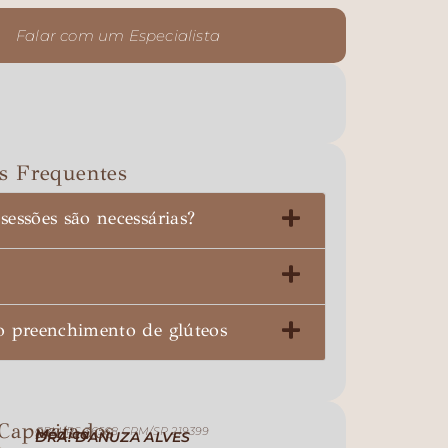
Falar com um Especialista
s Frequentes
sessões são necessárias?
o preenchimento de glúteos
Capacitados
CRM/RS 36568 CRM/SP 219399
Médica
DRA. DANUZA ALVES