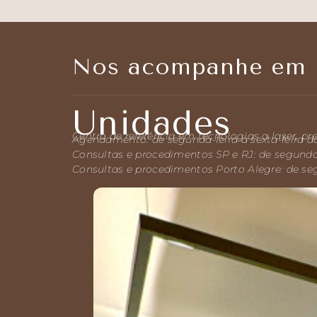
Preenchimento de glúteo com lifting e pele
saudável pela bioestimulação de colágeno