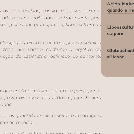
Ácido hialur
quando é in
s as suas queixas, considerados seu aspecto
idade e as possibilidades de tratamento para
ção glútea são gluteoplastia, lipoescultura ou
Lipoescultu
corporal
lização do preenchimento, é preciso definir a
lizado, que variam conforme o objetivo do
Gluteoplast
orreção de assimetria, definição de contorno,
silicone
local e então o médico faz um pequeno ponto
possa distribuir a substância preenchedora
ndada.
s e nas quantidades necessárias para atingir o
ação do médico.
 você pode voltar à rotina no mesmo dia.