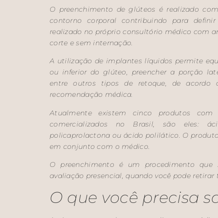
O preenchimento de glúteos é realizado co
contorno corporal contribuindo para defin
realizado no próprio consultório médico com an
corte e sem internação.
A utilização de implantes líquidos permite equi
ou inferior do glúteo, preencher a porção la
entre outros tipos de retoque, de acord
recomendação médica.
Atualmente existem cinco produtos com 
comercializados no Brasil, são eles: áci
policaprolactona ou ácido polilático. O produto
em conjunto com o médico.
O preenchimento é um procedimento que s
avaliação presencial, quando você pode retirar
O que você precisa s