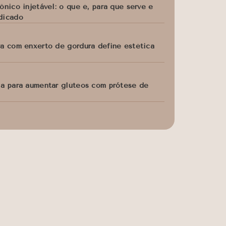
ônico injetável: o que é, para que serve e
dicado
ra com enxerto de gordura define estética
ia para aumentar glúteos com prótese de