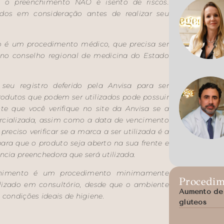
 o preenchimento NÃO é isento de riscos.
ados em consideração antes de realizar seu
o é um procedimento médico, que precisa ser
o no conselho regional de medicina do Estado
 seu registro deferido pela Anvisa para ser
rodutos que podem ser utilizados pode possuir
e que você verifique no site da Anvisa se a
rcializada, assim como a data de vencimento
preciso verificar se a marca a ser utilizada é a
ra que o produto seja aberto na sua frente e
ncia preenchedora que será utilizada.
nchimento é um procedimento minimamente
Procedim
ealizado em consultório, desde que o ambiente
Aumento de 
 condições ideais de higiene.
glúteos