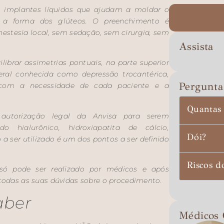
m implantes líquidos que ajudam a moldar o
ir a forma dos glúteos. O preenchimento é
estesia local, sem sedação, sem cirurgia, sem
Assista
librar assimetrias pontuais, na parte superior
teral conhecida como depressão trocantérica,
Pergunta
o com a necessidade de cada paciente e a
Quantas 
autorização legal da Anvisa para serem
do hialurônico, hidroxiapatita de cálcio,
Dói?
 a ser utilizado é um dos pontos a ser definido
Riscos d
ó pode ser realizado por médicos e após
 todas as suas dúvidas sobre o procedimento.
aber
Médicos 