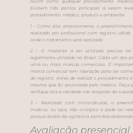
Assim como qualquer procedimento médico
Existem três pontos principais a serem lev
procedimento: médico, produto e ambiente.
1 – Como dito anteriormente, o preenchiment
realizado por profissional com registro válid
onde o tratamento será realizado.
2 – O implante a ser utilizado precisa ter
legalmente utilizado no Brasil. Cada um dos p
uma ou mais marcas comerciais. É important
marca comercial tem liberação para ser come
do registro. Antes de realizar o procedimento é 
mesma que foi anunciada pelo médico. Peça pa
verifique lote e validade nas ampolas da substâ
3 – Realizado com microcânulas, o pree
invasivo, ou seja, não cirúrgico e pode ser r
possua alvará da vigilância sanitária atestando
Avaliação presencial