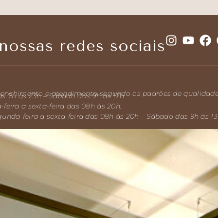
Projeção de glúteos a partir da região
central