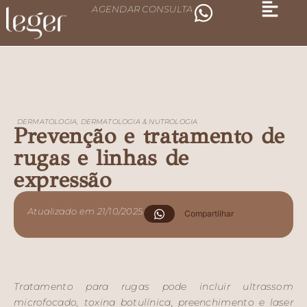
AGENDAR CONSULTA
DERMATOLOGIA
,
DERMATOLOGIA & NUTROLOGIA
Prevenção e tratamento de
rugas e linhas de
expressão
Atualizado em 21/10/2025.
Compartilhar
Tratamento para rugas pode incluir ultrassom
microfocado, toxina botulínica, preenchimento e laser