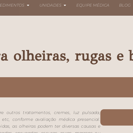
EDIMENTOS
UNIDADES
EQUIPE MÉDICA
BLOG
a olheiras, rugas e 
re outros tratamentos, cremes, luz pulsada,
 etc, conforme avaliação médica presencial.
das, as olheiras podem ter diversas causas e
chadas, enrugadas, escuras, roxas, marrons ou