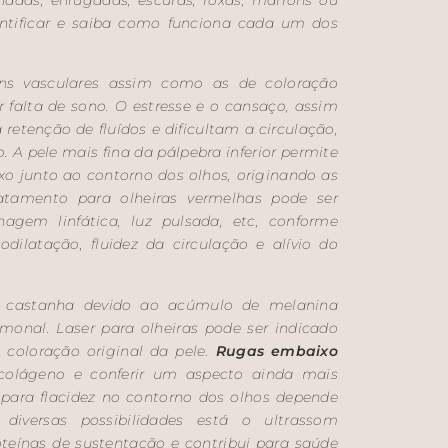
entificar e saiba como funciona cada um dos
s vasculares assim como as de coloração
 falta de sono. O estresse e o cansaço, assim
etenção de fluídos e dificultam a circulação,
 A pele mais fina da pálpebra inferior permite
o junto ao contorno dos olhos, originando as
atamento para olheiras vermelhas pode ser
enagem linfática, luz pulsada, etc, conforme
dilatação, fluidez da circulação e alívio do
castanha devido ao acúmulo de melanina
monal. Laser para olheiras pode ser indicado
 coloração original da pele.
Rugas embaixo
colágeno e conferir um aspecto ainda mais
 para flacidez no contorno dos olhos depende
 diversas possibilidades está o ultrassom
teínas de sustentação e contribui para saúde