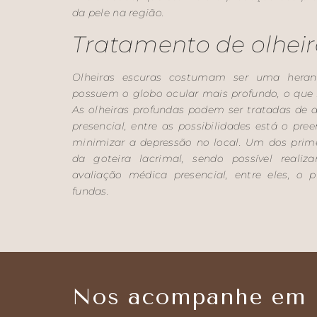
da pele na região.
Tratamento de olhei
Olheiras escuras costumam ser uma heranç
possuem o globo ocular mais profundo, o que
As olheiras profundas podem ser tratadas de 
presencial, entre as possibilidades está o pre
minimizar a depressão no local. Um dos prime
da goteira lacrimal, sendo possível realiz
avaliação médica presencial, entre eles, o
fundas.
Nos acompanhe em n