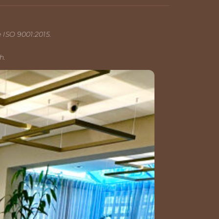
ISO 9001:2015.
h.