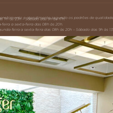
preenchimento e atendimento segundo os padrões de qualidade 
s 7h às 23h – Sábado das 9h às 17h.
feira a sexta-feira das 08h às 20h.
unda-feira a sexta-feira das 08h às 20h – Sábado das 9h às 13