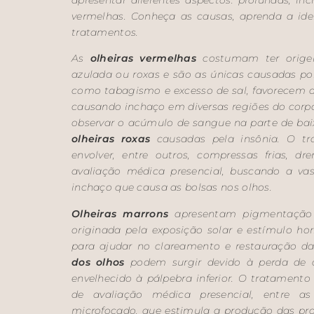
vermelhas. Conheça as causas, aprenda a id
tratamentos.
As
olheiras vermelhas
costumam ter origen
azulada ou roxas e são as únicas causadas por
como tabagismo e excesso de sal, favorecem a r
causando inchaço em diversas regiões do corpo.
observar o acúmulo de sangue na parte de baix
olheiras roxas
causadas pela insônia. O tr
envolver, entre outros, compressas frias, dr
avaliação médica presencial, buscando a vaso
inchaço que causa as bolsas nos olhos.
Olheiras marrons
apresentam pigmentação 
originada pela exposição solar e estímulo hor
para ajudar no clareamento e restauração da
dos olhos
podem surgir devido à perda de 
envelhecido à pálpebra inferior. O tratamento
de avaliação médica presencial, entre as
microfocado, que estimula a produção das pro