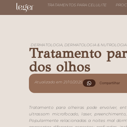
TRATAMENTOS PARA CELULITE
PROC
DERMATOLOGIA
,
DERMATOLOGIA & NUTROLOGIA
Tratamento par
dos olhos
Atualizado em 21/10/2025.
Compartilhar
Tratamento para olheiras pode envolver, ent
ultrassom microfocado, laser, preenchimento,
Popularmente relacionadas a noites mal dormi
apresentar diferentes aspectos: profundas, in